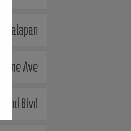
analapan
tune Ave.
wood Blvd.