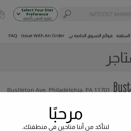
طباق اللحوم
أطباق جانبية
المقبلات
الزلابية
بلينتس وفطائر
الخبز المنزلي
سلطة
Select Your Diet
Preference
فلترة المتجر بأكمله
السابقة
قوائم التسوق الخاصة بي
Issue With An Order
FAQ
تاجر
Bust
, Philadelphia, PA
11701 Bustleton Ave
مرحبًا
لنتأكد من أننا متاحين في منطقتك.
, Hewlett
1296 Broad