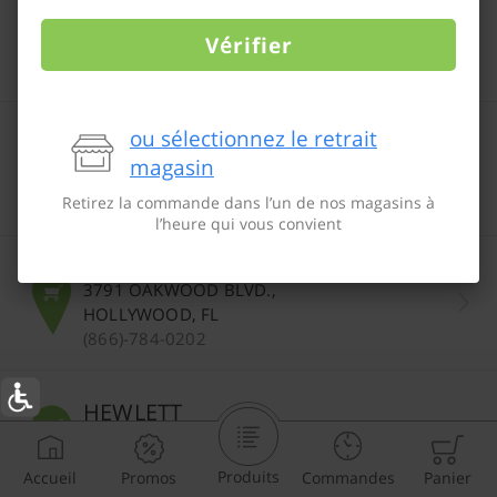
QUEENS BLVD.
97-10 QUEENS BLVD., REGO PARK
Vérifier
(866)-784-0202
NEPTUNE AVE.
ou sélectionnez le retrait
532 NEPTUNE AVE, BROOKLYN,
magasin
NY
Retirez la commande dans l’un de nos magasins à
(866)-784-0202
l’heure qui vous convient
OAKWOOD BLVD.
3791 OAKWOOD BLVD.,
HOLLYWOOD, FL
(866)-784-0202
HEWLETT
1296 BROADWAY, HEWLETT
(866)-784-0202
Produits
Accueil
Promos
Commandes
Panier