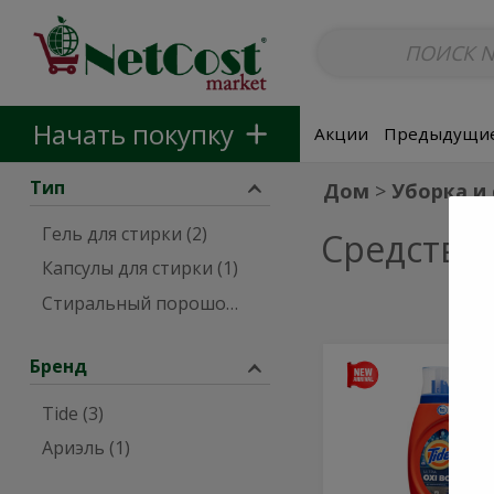
Безалкогольные напитки
Non-Alcoholic Beer
Основные б
Skip to categories menu
Skip to main content
Skip to footer
Начать покупку
Акции
Предыдущие
Тип
Дом
Уборка и
Гель для стирки (2)
Средства 
Капсулы для стирки (1)
Стиральный порошок (1)
Бренд
26-
26-
Load
Load
Laundry
Tide (3)
Detergent
Laundry
with
Ариэль (1)
Detergent
OXI
Boost
with