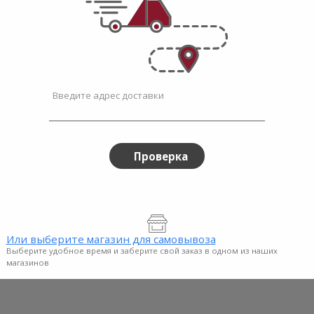
Pods
Dut
Pow
Tide
| 1
Tide
Pod
y
Original Tide Liquid
Origina
XI Bo...
Detergent
10X Hea
$28.99
$16.99
Введите адрес доставки
Проверка
Или выберите магазин для самовывоза
Выберите удобное время и заберите свой заказ в одном из наших
магазинов