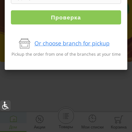
Проверка
Or choose branch for pickup
Pickup the order from one of the branches at your time
Товары
Дом
Акции
Мои списки
Корзина