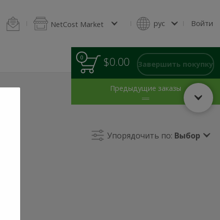
ельмени
Блины и оладьи
Домашняя выпечка
Салаты
Зелен
рус
Войти
NetCost Market
0
0
Итого
$0.00
товаров
Завершить покупку
в
корзине
Предыдущие заказы
Упорядочить по:
Выбор