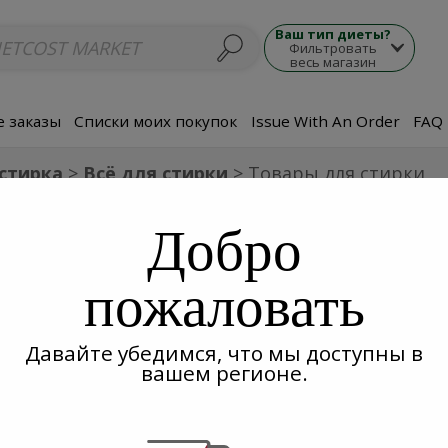
люда
Супы
Морепродукты
Мясные блюда
Гарнир
Закуски
П
Ваш тип диеты?
Фильтровать
весь магазин
 заказы
Списки моих покупок
Issue With An Order
FAQ
 стирка
Всё для стирки
Товары для стирки
ля стирки
Добро
пожаловать
Давайте убедимся, что мы доступны в
вашем регионе.