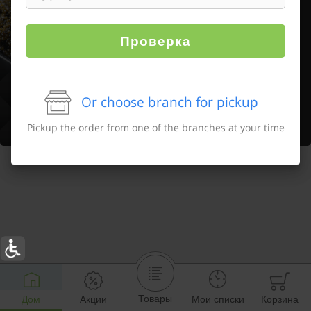
Проверка
Or choose branch for pickup
Pickup the order from one of the branches at your time
Товары
Дом
Акции
Мои списки
Корзина