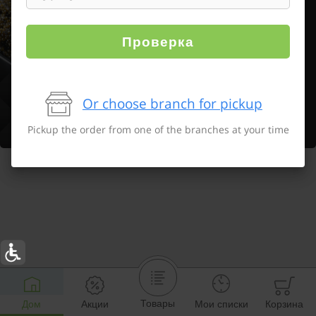
Проверка
Or choose branch for pickup
Pickup the order from one of the branches at your time
Товары
Дом
Акции
Мои списки
Корзина