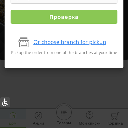
Проверка
Or choose branch for pickup
Pickup the order from one of the branches at your time
Товары
Дом
Акции
Мои списки
Корзина