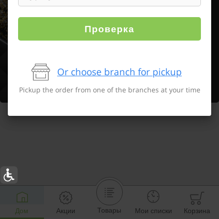
Проверка
Or choose branch for pickup
Pickup the order from one of the branches at your time
Товары
Дом
Акции
Мои списки
Корзина