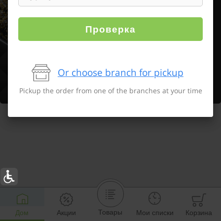
Проверка
Or choose branch for pickup
Pickup the order from one of the branches at your time
Товары
Дом
Акции
Мои списки
Корзина