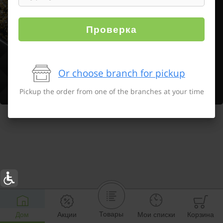
Проверка
Or choose branch for pickup
Pickup the order from one of the branches at your time
Товары
Дом
Акции
Мои списки
Корзина