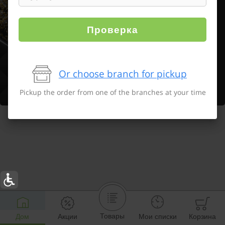
Проверка
Or choose branch for pickup
Pickup the order from one of the branches at your time
Товары
Дом
Акции
Мои списки
Корзина