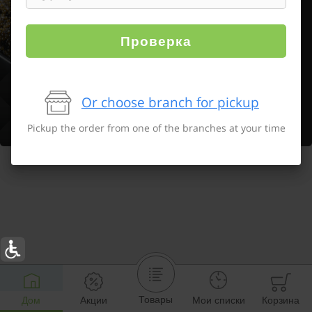
Проверка
Or choose branch for pickup
Pickup the order from one of the branches at your time
Товары
Дом
Акции
Мои списки
Корзина