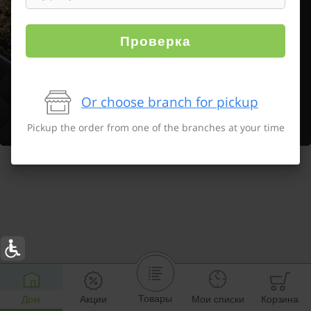
Проверка
Or choose branch for pickup
Pickup the order from one of the branches at your time
Товары
Дом
Акции
Мои списки
Корзина