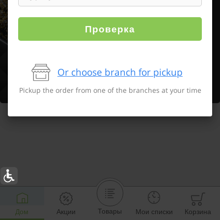
Проверка
Or choose branch for pickup
Pickup the order from one of the branches at your time
Товары
Дом
Акции
Мои списки
Корзина