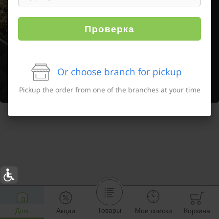
Проверка
Or choose branch for pickup
Pickup the order from one of the branches at your time
Товары
Дом
Акции
Мои списки
Корзина