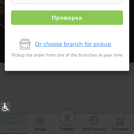
Проверка
Or choose branch for pickup
Pickup the order from one of the branches at your time
Товары
Дом
Акции
Мои списки
Корзина