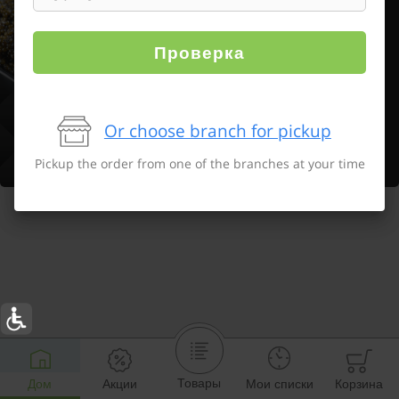
Проверка
Or choose branch for pickup
Pickup the order from one of the branches at your time
Товары
Дом
Акции
Мои списки
Корзина