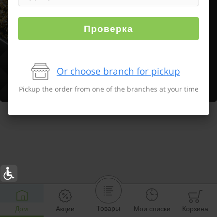
Проверка
Or choose branch for pickup
Pickup the order from one of the branches at your time
Товары
Дом
Акции
Мои списки
Корзина