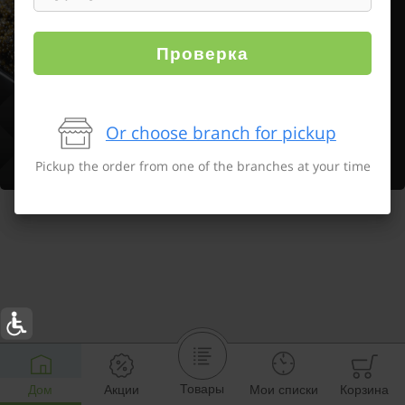
Проверка
Or choose branch for pickup
Pickup the order from one of the branches at your time
Товары
Дом
Акции
Мои списки
Корзина