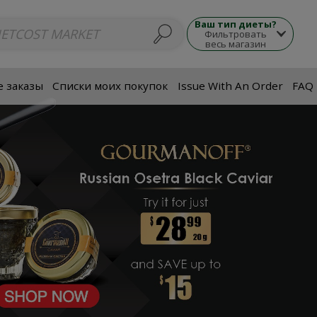
люда
Супы
Морепродукты
Мясные блюда
Гарнир
Закуски
П
Ваш тип диеты?
Фильтровать
весь магазин
 заказы
Списки моих покупок
Issue With An Order
FAQ