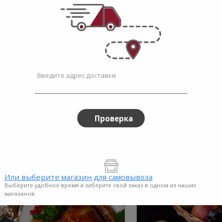
ез
Без
ечки подсолнечника
Семечки полоса
еные несоленые Без ГМО...
несоленые Без ГМ
ГМО
ГМО
e price
instead
Sale price
instead
99
$3.99
Regular price
Regular price
$4.99
$5.49
-
50г
300г
Введите адрес доставки
Проверка
Или выберите магазин для самовывоза
Выберите удобное время и заберите свой заказ в одном из наших
магазинов