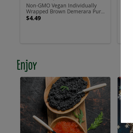
Wrapped
Б
500g
Non-GMO Vegan Individually
Сем
Wrapped Brown Demerara Pur...
жар
Brown
Sal
$4.49
$3.
Demerara
-
Pure
4
Cane
Enjoy
Sugar
Cubes
-
500g