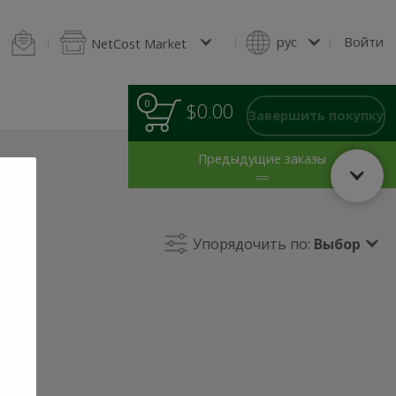
ельмени
Блины и оладьи
Домашняя выпечка
Салаты
Зелен
рус
Войти
NetCost Market
0
0
Итого
$0.00
товаров
Завершить покупку
в
корзине
Предыдущие заказы
Упорядочить по:
Выбор