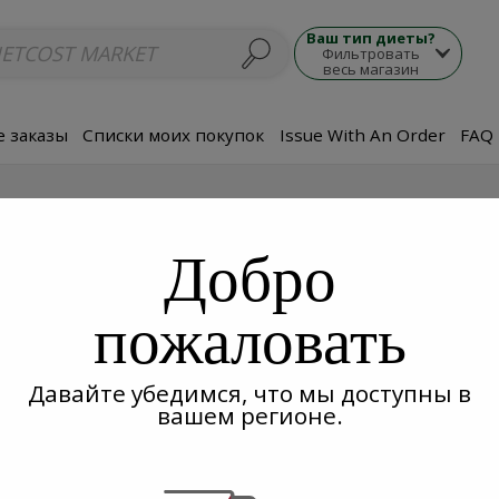
люда
Супы
Морепродукты
Мясные блюда
Гарнир
Закуски
П
Ваш тип диеты?
Фильтровать
весь магазин
 заказы
Списки моих покупок
Issue With An Order
FAQ
Добро
пожаловать
Давайте убедимся, что мы доступны в
вашем регионе.