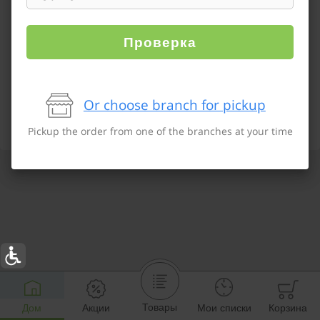
Проверка
Or choose branch for pickup
Pickup the order from one of the branches at your time
Товары
Дом
Акции
Мои списки
Корзина