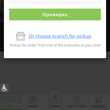
Проверка
Or choose branch for pickup
Pickup the order from one of the branches at your time
Товары
Дом
Акции
Мои списки
Корзина