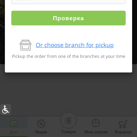
Проверка
Or choose branch for pickup
Pickup the order from one of the branches at your time
Товары
Дом
Акции
Мои списки
Корзина