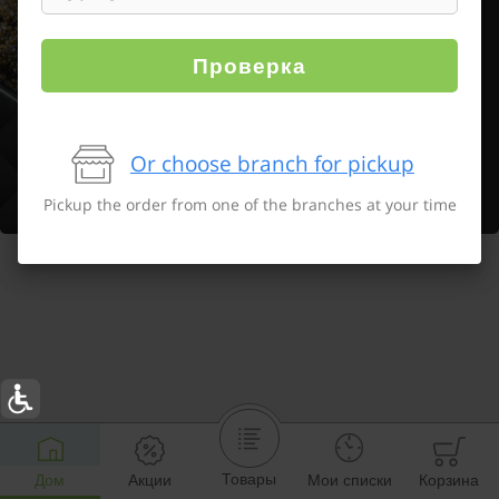
Проверка
Or choose branch for pickup
Pickup the order from one of the branches at your time
Товары
Дом
Акции
Мои списки
Корзина