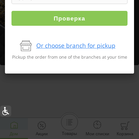
Проверка
Or choose branch for pickup
Pickup the order from one of the branches at your time
Товары
Дом
Акции
Мои списки
Корзина