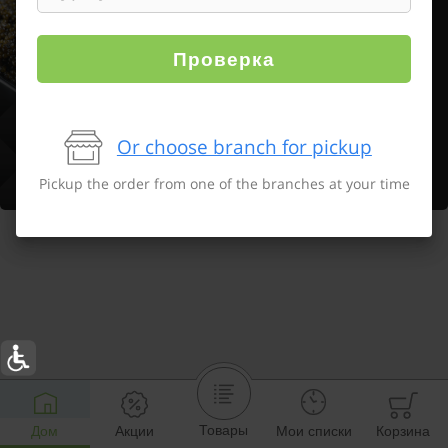
Проверка
Or choose branch for pickup
Pickup the order from one of the branches at your time
Товары
Дом
Акции
Мои списки
Корзина