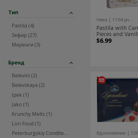
-
Vanilla
500g
Тип
Flavor
Нева
| 17.64 унция
-
Pastila (4)
Pastila with Ca
500g
Pieces and Vanill
Зефир (27)
$6.99
Меренги (3)
Бренд
Belevini (2)
Zefir
Zefir
in
Belevskaya (2)
in
Dark
Chocolate
Ipek (1)
Dark
-
Chocolate
Jako (1)
200g
-
Krunchy Melts (1)
200g
Lori Food (1)
Peterburgskiy Conditer (2)
Вдохновение