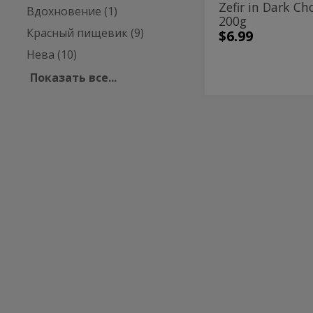
Zefir in Dark Ch
Вдохновение (1)
200g
Красный пищевик (9)
$6.99
Нева (10)
Показать все...
Vanilla
Vanilla
Zefir
Zefir
Красный пищевик
Vanilla Zefir
$3.79