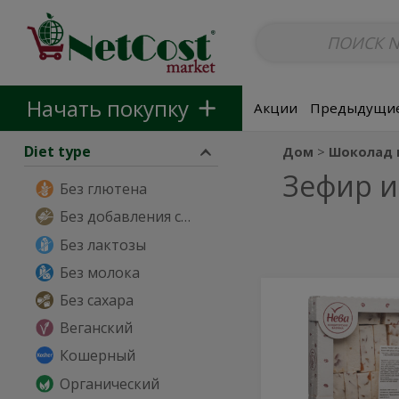
Безалкогольные напитки
Non-Alcoholic Beer
Основные б
Skip to categories menu
Skip to main content
Skip to footer
Начать покупку
Акции
Предыдущие
Diet type
Дом
Шоколад 
Зефир и
Без глютена
Без добавления сахара
Без лактозы
Без молока
Pastila
Без сахара
Pastila
with
with
Веганский
Candy
Pieces
Candy
Кошерный
and
Pieces
Vanilla
Органический
Flavor
and