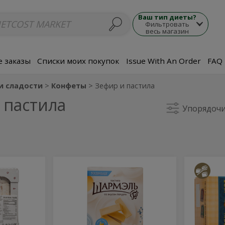
люда
Супы
Морепродукты
Мясные блюда
Гарнир
Закуски
П
Ваш тип диеты?
Фильтровать
весь магазин
 заказы
Списки моих покупок
Issue With An Order
FAQ
и сладости
Конфеты
Зефир и пастила
 пастила
Упорядочи
Yogurt
Past
Yogurt
Pastila
Pastila
with
Pastila
with
-
Black
221g
Currant
-
Blac
-
221g
Curr
180g
-