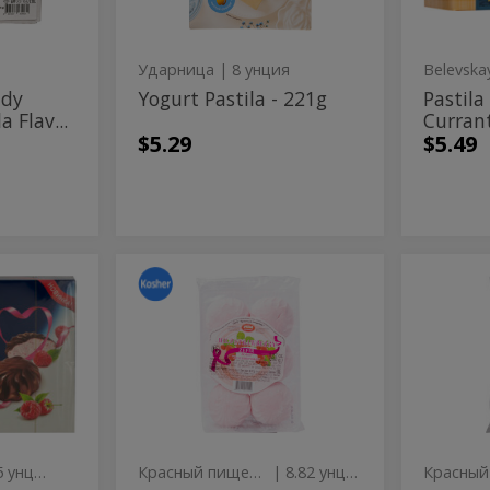
180g
Ударница
| 8 унция
Belevska
ndy
Yogurt Pastila - 221g
Pastila
a Flav...
Currant
$5.29
$5.49
Zefir
KRA
Zefir
KRASNI
Wild
PISHEVI
Wild
PISH
Strawberry
ZEFIR
APPLE
Strawberry
ZEFI
8.82OZ
APP
8.82
| 7.05 унция
Красный пищевик
| 8.82 унция