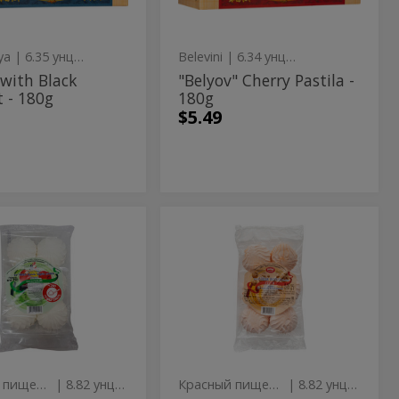
ya
| 6.35 унция
Belevini
| 6.34 унция
 with Black
"Belyov" Cherry Pastila -
 - 180g
180g
$5.49
SNIY
Cream
Y
Cream
K
Brulee
EVIK
Brulee
Zefir
-
R
Zefir
250g
LE
-
OZ
250g
Красный пищевик
| 8.82 унция
Красный пищевик
| 8.82 унция