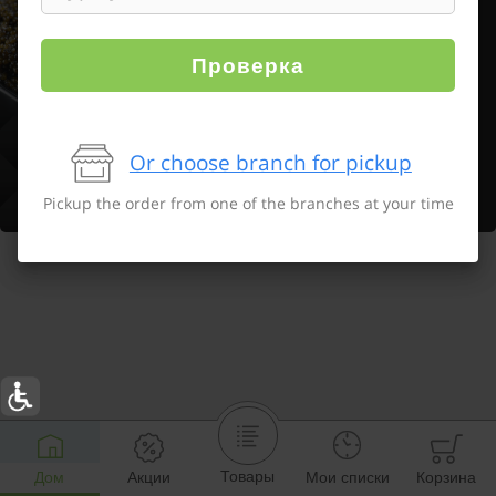
Проверка
Or choose branch for pickup
Pickup the order from one of the branches at your time
Товары
Дом
Акции
Мои списки
Корзина