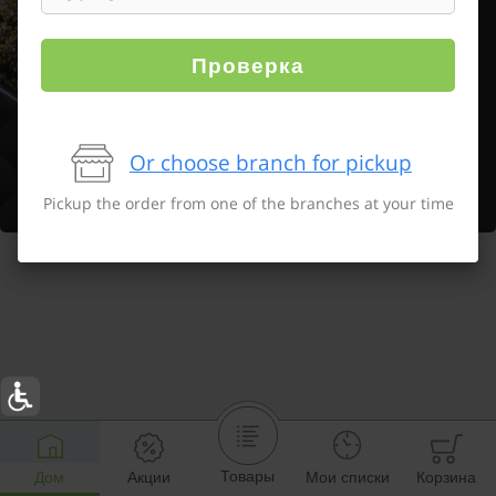
Проверка
Or choose branch for pickup
Pickup the order from one of the branches at your time
Товары
Дом
Акции
Мои списки
Корзина