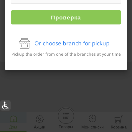
Проверка
Or choose branch for pickup
Pickup the order from one of the branches at your time
Товары
Дом
Акции
Мои списки
Корзина