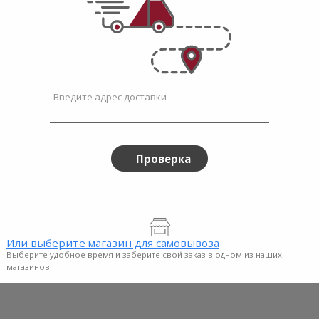
Cans
Mojito Fresh Lime Soda
Mojito
Can
$2.99
$2.99
Введите адрес доставки
Проверка
Или выберите магазин для самовывоза
Выберите удобное время и заберите свой заказ в одном из наших
магазинов