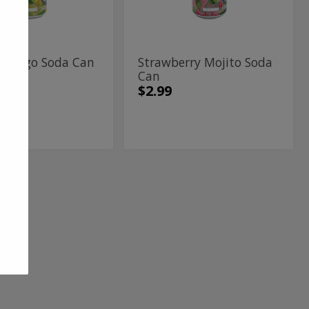
 Mango Soda Can
Strawberry Mojito Soda
Can
$2.99