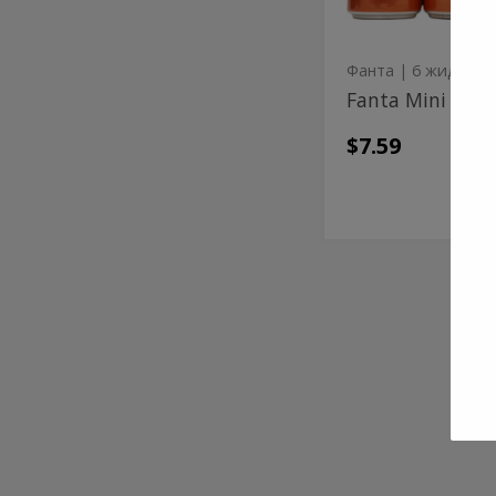
Фанта
| 6 жидкая унция
Fanta Mini - 6 
$7.59