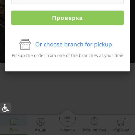
Проверка
Or choose branch for pickup
Pickup the order from one of the branches at your time
Товары
Дом
Акции
Мои списки
Корзина