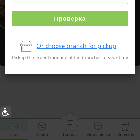
Проверка
Or choose branch for pickup
Pickup the order from one of the branches at your time
Товары
Дом
Акции
Мои списки
Корзина