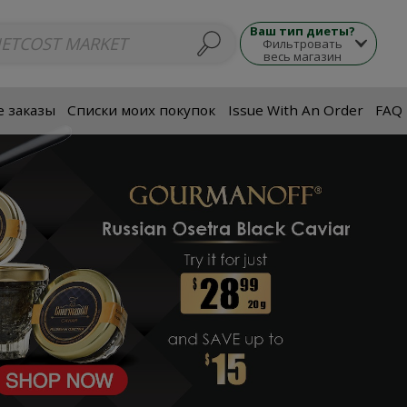
люда
Супы
Морепродукты
Мясные блюда
Гарнир
Закуски
П
Ваш тип диеты?
Фильтровать
весь магазин
 заказы
Списки моих покупок
Issue With An Order
FAQ