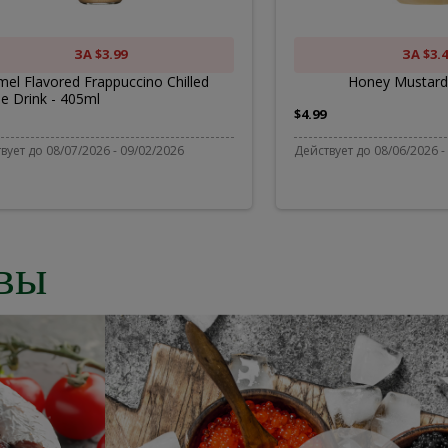
hilled
offee
ЗА $3.99
ЗА $3.4
el Flavored Frappuccino Chilled
Honey Mustard
e Drink - 405ml
rink
$4.99
вует до 08/07/2026 - 09/02/2026
Действует до 08/06/2026 -
05ml
вы