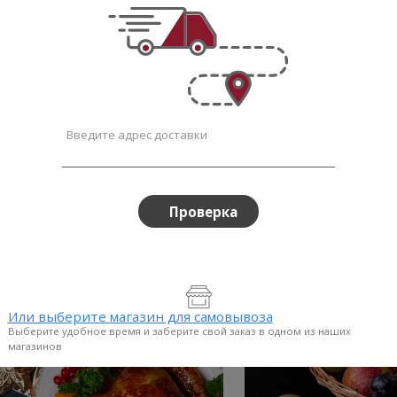
ез
Без
ечки подсолнечника
Семечки полоса
еные несоленые Без ГМО...
несоленые Без ГМ
ГМО
ГМО
e price
instead
Sale price
instead
99
$3.99
Regular price
Regular price
$4.99
$5.49
-
50г
300г
Введите адрес доставки
Проверка
Или выберите магазин для самовывоза
Выберите удобное время и заберите свой заказ в одном из наших
магазинов