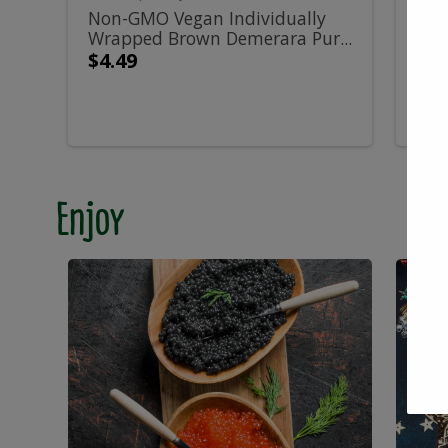
Wrapped
Б
500g
Non-GMO Vegan Individually
Сем
Wrapped Brown Demerara Pur...
жар
Brown
Sal
$4.49
$3.
Demerara
-
Pure
4
Cane
Enjoy
Sugar
Cubes
-
500g