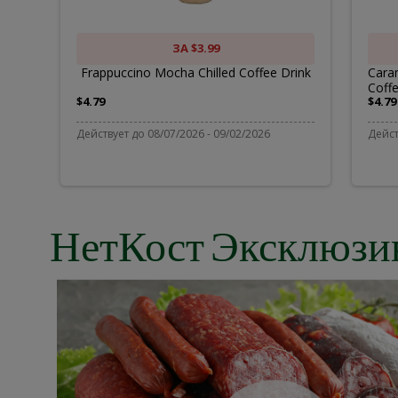
Coffee
C
Drink
C
ЗА $3.99
Frappuccino Mocha Chilled Coffee Drink
Caram
Coffe
D
$4.79
$4.79
-
Действует до 08/07/2026 - 09/02/2026
Дейст
4
НетКост Эксклюзи