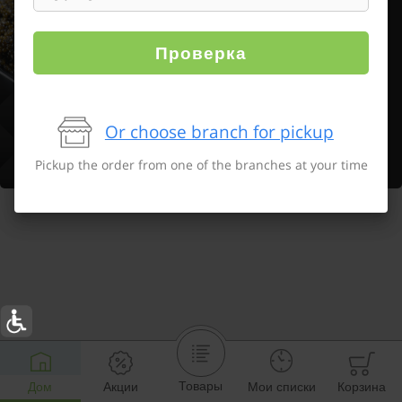
Проверка
Or choose branch for pickup
Pickup the order from one of the branches at your time
Товары
Дом
Акции
Мои списки
Корзина