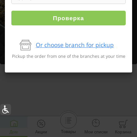
Проверка
Or choose branch for pickup
Pickup the order from one of the branches at your time
Товары
Дом
Акции
Мои списки
Корзина