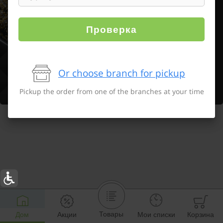
Проверка
Or choose branch for pickup
Pickup the order from one of the branches at your time
Товары
Дом
Акции
Мои списки
Корзина