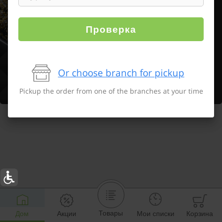
Проверка
Or choose branch for pickup
Pickup the order from one of the branches at your time
Товары
Дом
Акции
Мои списки
Корзина