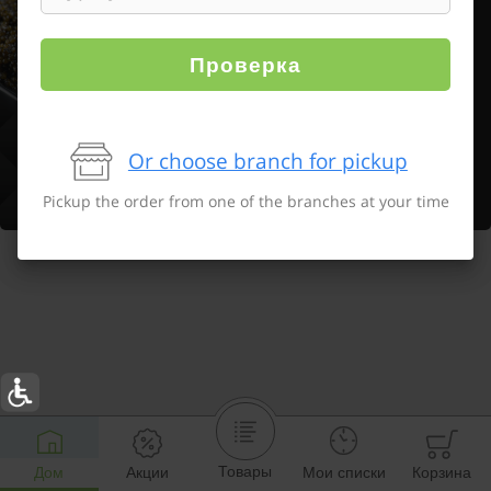
Проверка
Or choose branch for pickup
Pickup the order from one of the branches at your time
Товары
Дом
Акции
Мои списки
Корзина