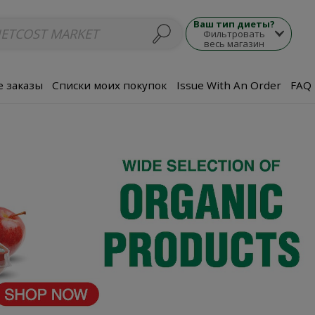
люда
Супы
Морепродукты
Мясные блюда
Гарнир
Закуски
П
Ваш тип диеты?
Фильтровать
весь магазин
 заказы
Списки моих покупок
Issue With An Order
FAQ