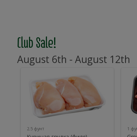
Club Sale!
August 6th - August 12th
Куриная
G
Куриная
Gro
грудка
Bee
(филе)
Chu
грудка
B
(филе)
C
2.5 фунт
1 фу
Куриная грудка (филе)
Gro