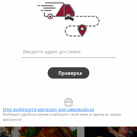
ез
Без
ечки подсолнечника
Семечки полоса
еные несоленые Без ГМО -
несоленые Без ГМ
ГМО
ГМО
e price
instead
Sale price
instead
г
99
$3.99
Regular price
Regular price
$4.99
$5.49
-
50г
300г
Введите адрес доставки
Проверка
Или выберите магазин для самовывоза
Выберите удобное время и заберите свой заказ в одном из наших
магазинов