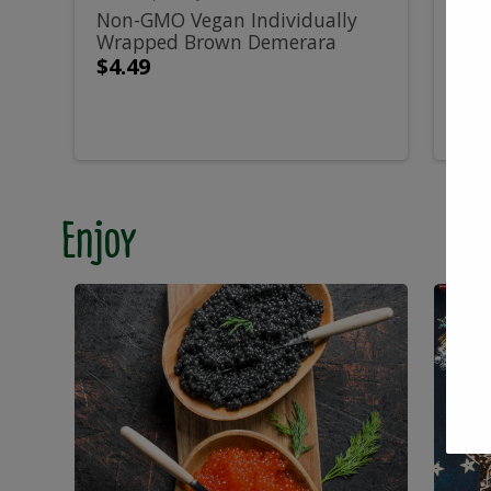
Wrapped
Б
500g
Non-GMO Vegan Individually
Сем
Wrapped Brown Demerara
жар
Brown
Sal
Pure...
450
$4.49
$3.
Demerara
-
Pure
4
Cane
Enjoy
Sugar
Cubes
-
500g