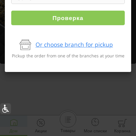
Проверка
Or choose branch for pickup
Pickup the order from one of the branches at your time
Товары
Дом
Акции
Мои списки
Корзина