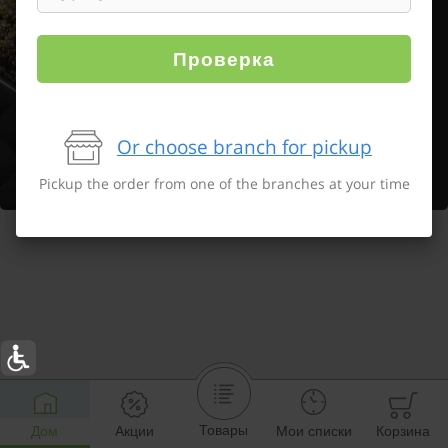
Проверка
Or choose branch for pickup
Pickup the order from one of the branches at your time
Товары
Дом
Акции
Мои списки
Корзина