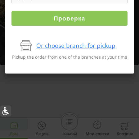
Проверка
Or choose branch for pickup
Pickup the order from one of the branches at your time
Товары
Дом
Акции
Мои списки
Корзина