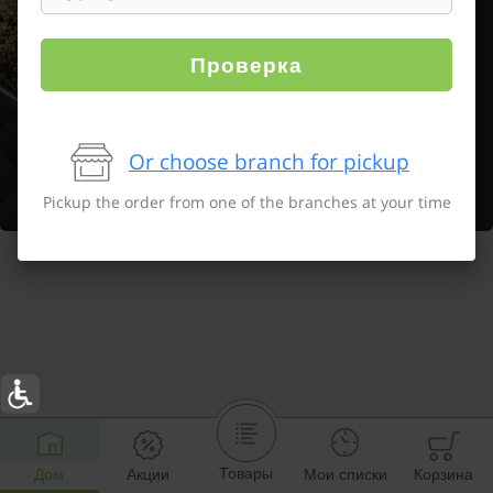
Проверка
Or choose branch for pickup
Pickup the order from one of the branches at your time
Товары
Дом
Акции
Мои списки
Корзина