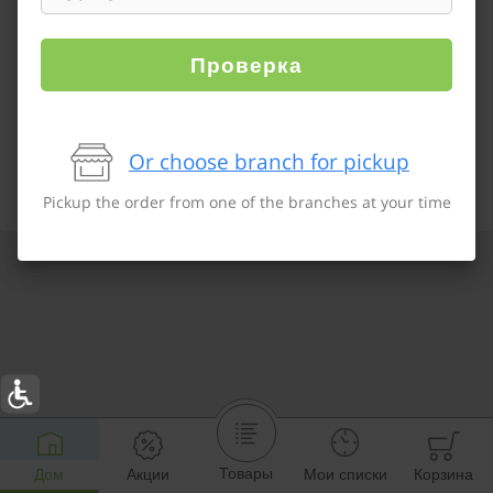
Проверка
Or choose branch for pickup
Pickup the order from one of the branches at your time
Товары
Дом
Акции
Мои списки
Корзина