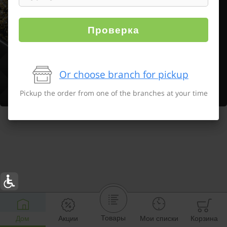
Проверка
Or choose branch for pickup
Pickup the order from one of the branches at your time
Товары
Дом
Акции
Мои списки
Корзина