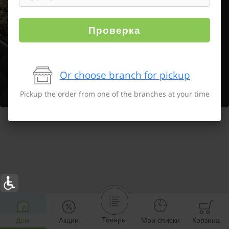
Проверка
Or choose branch for pickup
Pickup the order from one of the branches at your time
Товары
Дом
Акции
Мои списки
Корзина