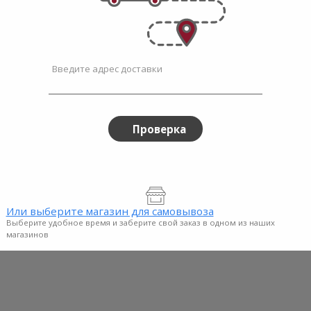
Cherry
(без ко
$5.99 / фунт
$3.69
Введите адрес доставки
Frozen
Froz
Frozen
Frozen
Mango
Sea
Mango
Sea
Chunks
Buckth
Проверка
-
-
Chunks
Buck
454g
300g
-
-
454g
300g
Или выберите магазин для самовывоза
Выберите удобное время и заберите свой заказ в одном из наших
Dole
| 16 унция
Belevini
магазинов
y - 300g
Frozen Mango Chunks -
Frozen
454g
300g
$5.99
$6.49