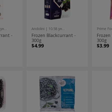
300g
300g
| 12.35 унция
Andolini
| 10.58 унция
Prime F
rrant -
Frozen Blackcurrant -
Frozen 
300g
300g
$4.99
$3.99
Frozen
Froz
Frozen
Frozen
Blueberry
Cherry
ant
Blueberry
Cher
-
-
300g
350g
-
-
300g
350g