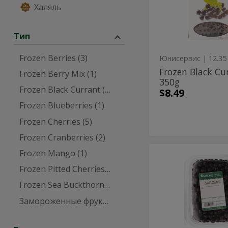
350g
Халяль
-
350g
Тип
Frozen Berries (3)
Юнисервис
Frozen Black Cu
Frozen Berry Mix (1)
350g
Frozen Black Currant (5)
$8.49
Frozen Blueberries (1)
Frozen Cherries (5)
Frozen Cranberries (2)
Frozen Mango (1)
Frozen
Frozen
Blackcurrant
Frozen Pitted Cherries (3)
Blackcurr
Frozen Sea Buckthorn (1)
Замороженные фрукты (2)