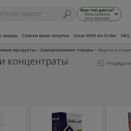
люда
Супы
Морепродукты
Мясные блюда
Гарнир
Закуски
П
Ваш тип диеты?
Фильтровать
весь магазин
 заказы
Списки моих покупок
Issue With An Order
FAQ
нные продукты
Замороженные товары
Фрукты и конц
и концентраты
Упорядочи
Frozen
Froz
Frozen
Frozen
Blackcurrant
Blackcu
Blackcurrant
Blac
-
-
300g
300g
-
-