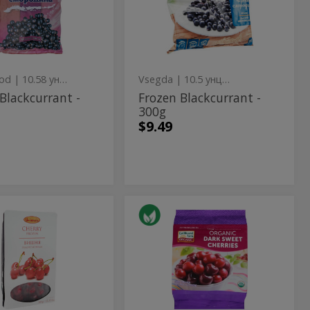
300g
ood
| 10.58 унция
Vsegda
| 10.5 унция
Blackcurrant -
Frozen Blackcurrant -
300g
$9.49
en
Frozen
Frozen
Dark
ry
Dark
Sweet
Cherries
Sweet
-
Cherries
226g
-
226g