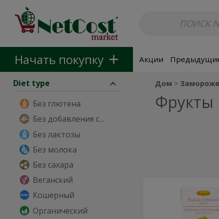
Безалкогольные напитки
Non-Alcoholic Beer
Основные б
Skip to categories menu
Skip to main content
Skip to footer
Начать покупку
Акции
Предыдущие
Diet type
Дом
Замороже
Фрукты 
Без глютена
Без добавления сахара
Без лактозы
Без молока
Без сахара
Веганский
Frozen
Frozen
Кошерный
Black
Black
Currant
Органический
-
Currant